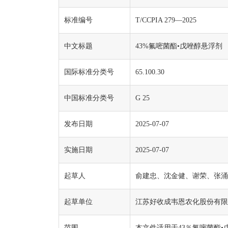
标准编号
T/CCPIA 279—2025
中文标题
43%氟嘧菌酯•戊唑醇悬浮剂
国际标准分类号
65.100.30
中国标准分类号
G 25
发布日期
2025-07-07
实施日期
2025-07-07
起草人
俞建忠、沈金健、谢荣、张涌
起草单位
江苏好收成韦恩农化股份有限
范围
本文件适用于43％氟嘧菌酯