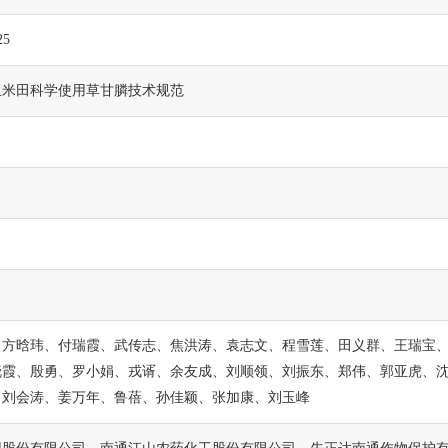
25
玉米田科学使用草甘膦技术规范
、方晗玮、付瑞霞、武传志、焦洪涛、袁志文、程雪莲、田义群、王瑞宝
晓霞、殷勇、罗小娟、戎谞、余友成、刘顺领、刘振东、郑伟、郭亚虎、
、刘会涛、姜万年、鲁蓓、孙佳颖、张加康、刘玉峰