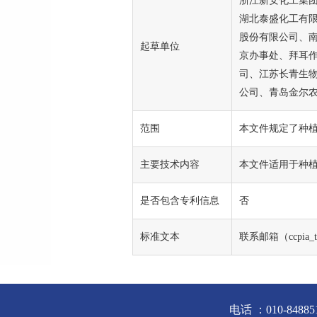
浙江新安化工集
湖北泰盛化工有
股份有限公司、
起草单位
京办事处、拜耳
司、江苏长青生
公司、青岛金尔
范围
本文件规定了种
主要技术内容
本文件适用于种
是否包含专利信息
否
标准文本
联系邮箱（ccpia_
电话 ：010-84885