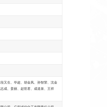
、段又生、毕超、胡金凤、孙智荣、沈金
沈志成、姜丽、赵世君、成道泉、王祥