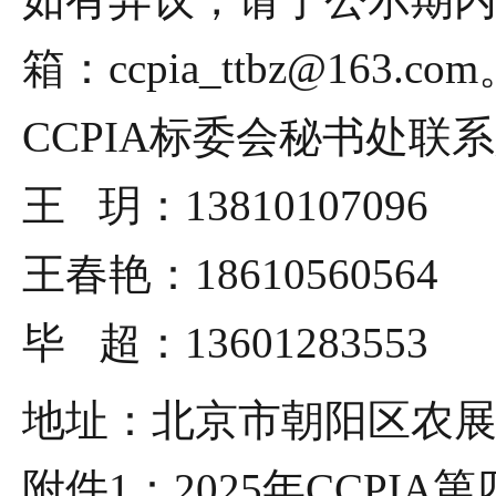
箱：
ccpia_ttbz@163.com
CCPIA
标委会秘书处联系
王
玥：
13810107096
王春艳：
18610560564
毕
超：
13601283553
地址：北京市朝阳区农
附件
1
：
2025
年
CCPIA
第